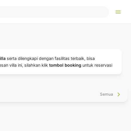
illa
serta dilengkapi dengan fasilitas terbaik, bisa
 villa ini, silahkan klik
tombol booking
untuk reservasi
Semua