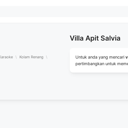
Villa Apit Salvia
Untuk anda yang mencari
v
Karaoke
\
Kolam Renang
\
pertimbangkan untuk memesan