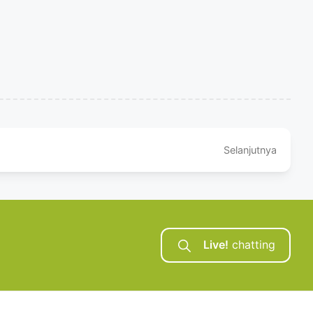
Selanjutnya
Live!
chatting