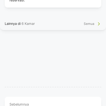
reservasi.
Lainnya di
6 Kamar
Semua
Sebelumnya