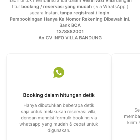
hadir untuk membantu anda dalam
Reservasi Villa
dengan
fitur
booking / reservasi yang mudah
( via WhatsApp )
secara Instan,
tanpa registrasi / login
.
Pembookingan Hanya Ke Nomor Rekening Dibawah Ini.
Bank BCA
1378882001
An CV INFO VILLA BANDUNG
Booking dalam hitungan detik
Hanya dibutuhkan beberapa detik
Se
saja untuk melakukan reservasi villa,
membal
dengan mengisi formulir booking via
kirim
whatsapp yang mudah & cepat untuk
digunakan.