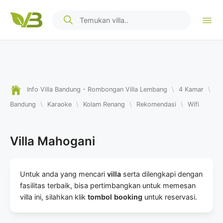
Info Villa Bandung - Rombongan Villa Lembang
\
4 Kamar
\
Bandung
\
Karaoke
\
Kolam Renang
\
Rekomendasi
\
Wifi
Villa Mahogani
Untuk anda yang mencari
villa
serta dilengkapi dengan
fasilitas terbaik, bisa pertimbangkan untuk memesan
villa ini, silahkan klik
tombol booking
untuk reservasi.